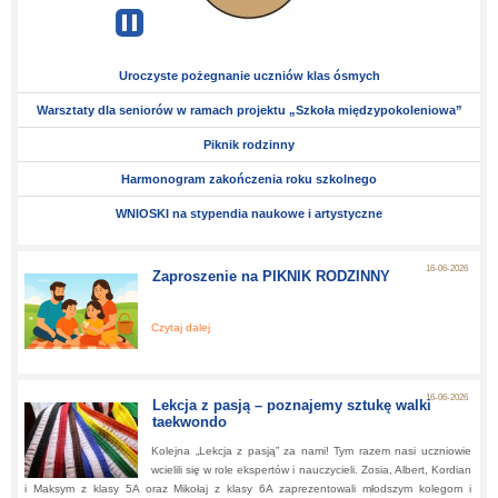
Pause
automatic
news
changing
Uroczyste pożegnanie uczniów klas ósmych
Warsztaty dla seniorów w ramach projektu „Szkoła międzypokoleniowa”
Piknik rodzinny
Harmonogram zakończenia roku szkolnego
WNIOSKI na stypendia naukowe i artystyczne
16-06-2026
Zaproszenie na PIKNIK RODZINNY
Czytaj dalej
about:
Zaproszenie na PIKNIK RODZINNY
16-06-2026
Lekcja z pasją – poznajemy sztukę walki
taekwondo
Kolejna „Lekcja z pasją” za nami! Tym razem nasi uczniowie
wcielili się w role ekspertów i nauczycieli. Zosia, Albert, Kordian
i Maksym z klasy 5A oraz Mikołaj z klasy 6A zaprezentowali młodszym kolegom i