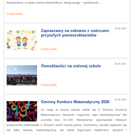
koleżankom, a także swoim rówieśnikom, swoją pasję – taekwondo....
Czytaj dalej
about:
Lekcja z pasją – poznajemy sztukę walki taekwondo
10-06-2026
Zapraszamy na zebranie z rodzicami
przyszłych pierwszoklasistów
Czytaj dalej
about:
Zapraszamy na zebranie z rodzicami przyszłyc
pierwszoklasistów
08-06-2026
Ósmoklasiści na zielonej szkole
...
Czytaj dalej
about:
Ósmoklasiści na zielonej szkole
02-06-2026
Gminny Konkurs Matematyczny 2026
22 maja w naszej szkole odbył się X Gminny Konkurs
Matematyczny „Sprytnie i logicznie, więc matematycznie” dla
uczniów klas VI–VIII. Wydarzenie zgromadziło młodych
pasjonatów matematyki z różnych szkół naszej gminy. Uczestnicy musieli wykazać się
nie tylko wiedzą matematyczną, ale także logicznym myśleniem, sprytem i