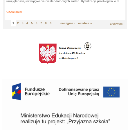
umiejętnością rozwiązywania niestandardowych zadań. Rywalizacja przebiegała w m...
Czytaj dalej
about:
Gminny Konkurs Matematyczny 2026
1
2
3
4
5
6
7
8
9
…
następna ›
ostatnia »
archiwum
Strony