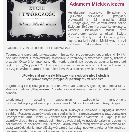
Adamem Mickiewiczem
Refleksyjne rozmowy literackie o
Ojczyźnie, przyrodzie i przyjaźni
prowadziliśmy 22 grudnia 2011
r.
Tradycyjnie, ten ostatni dzień przed
Świętami Bożego Narodzenia upłynął w
klimacie klasowych Wigilii oraz
uroczystego apelu z okazji Święta
Patrona Szkoły. Jest to niewątpliwie
piękna tradycja, Adam Mickiewicz urodził
się bowiem 24 grudnia 1798 r., tradycje
świąteczne zawsze cenił i sam je kultywował.
Tegoroczne spotkanie artystyczno – literackie, przygotowały uczennice kl. IV i VI
pod kierunkiem J. Małkowskiej. Wypełniły je rozmowy o twórczości poety, refleksje
o życiu, Ojczyźnie, przyjaźni. Nie mogło zabraknąć podczas spotkania recytacji
bajki pt.
„Przyjaciele”
. Jest ona znana uczniom naszej szkoły od samego
początku wyboru patrona i niezmiennie ważna poprzez swoje przesłanie.
„Powiedział mi - rzekł Mieszek - przysłowie niedźwiedzie:
Że prawdziwych przyjaciół poznajemy w biedzie".
Tegoroczną interpretację bajki przedstawiła Aleksandra Augustak, uczennica kl. IV.
Poetycki utwór
„Niepewność”
zinterpretował muzycznie uczeń klasy V Hubert
Michalak.
Urodzinową godzinę wspomnień wzbogaciła prezentacja
multimedialna przygotowana przez uczniów kl. VI pod kierunkiem p. Aliny Stryjak.
Godzina z Adamem Mickiewiczem była niezwykle ciekawa i upłynęła bardzo
szybko. Postawa uczniów podczas spotkania, ich zaangażowanie w przygotowanie
uroczystości oraz udział w konkursach pozwalają stwierdzić, iż apel jest dla
uczniów drogą do samorealizacji i dobrze wpisał się w tradycje szkolne. Jesteśmy
przekonani, iż obchody Dnia Patrona Szkoły mają istotną wartość wychowawczą,
uczą współdziałania, przybliżają twórczość literacką i poetycką Adama Mickiewicza,
rozwijają zainteresowania, eksponują talenty uczniów.